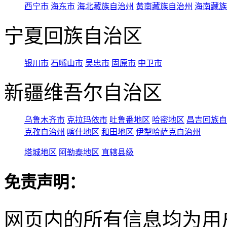
西宁市
海东市
海北藏族自治州
黄南藏族自治州
海南藏族
宁夏回族自治区
银川市
石嘴山市
吴忠市
固原市
中卫市
新疆维吾尔自治区
乌鲁木齐市
克拉玛依市
吐鲁番地区
哈密地区
昌吉回族自
克孜自治州
喀什地区
和田地区
伊犁哈萨克自治州
塔城地区
阿勒泰地区
直辖县级
免责声明：
网页内的所有信息均为用