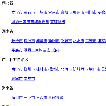
湖北省
武汉市
黄石市
十堰市
宜昌市
襄阳市
鄂州市
荆门市
孝感
恩施土家族苗族自治州
直辖县级
湖南省
长沙市
株洲市
湘潭市
衡阳市
邵阳市
岳阳市
常德市
张家
娄底市
湘西土家族苗族自治州
广西壮族自治区
南宁市
柳州市
桂林市
梧州市
北海市
防城港市
钦州市
贵
来宾市
崇左市
海南省
海口市
三亚市
三沙市
直辖县级