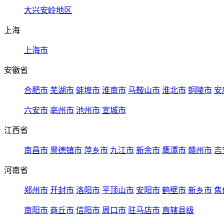
大兴安岭地区
上海
上海市
安徽省
合肥市
芜湖市
蚌埠市
淮南市
马鞍山市
淮北市
铜陵市
安
六安市
亳州市
池州市
宣城市
江西省
南昌市
景德镇市
萍乡市
九江市
新余市
鹰潭市
赣州市
吉
河南省
郑州市
开封市
洛阳市
平顶山市
安阳市
鹤壁市
新乡市
焦
南阳市
商丘市
信阳市
周口市
驻马店市
直辖县级