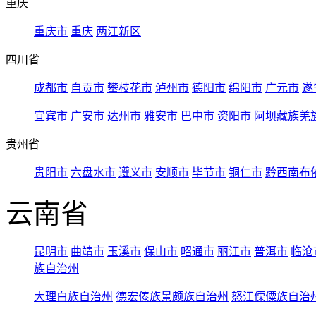
重庆
重庆市
重庆
两江新区
四川省
成都市
自贡市
攀枝花市
泸州市
德阳市
绵阳市
广元市
遂
宜宾市
广安市
达州市
雅安市
巴中市
资阳市
阿坝藏族羌
贵州省
贵阳市
六盘水市
遵义市
安顺市
毕节市
铜仁市
黔西南布
云南省
昆明市
曲靖市
玉溪市
保山市
昭通市
丽江市
普洱市
临沧
族自治州
大理白族自治州
德宏傣族景颇族自治州
怒江傈僳族自治