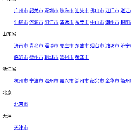
广州市
韶关市
深圳市
珠海市
汕头市
佛山市
江门市
湛江
汕尾市
河源市
阳江市
清远市
东莞市
中山市
潮州市
揭阳
山东省
济南市
青岛市
淄博市
枣庄市
东营市
烟台市
潍坊市
济宁
临沂市
德州市
聊城市
滨州市
菏泽市
浙江省
杭州市
宁波市
温州市
嘉兴市
湖州市
绍兴市
金华市
衢州
北京
北京市
天津
天津市