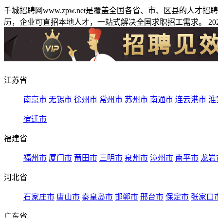
千城招聘网www.zpw.net是覆盖全国各省、市、区县的人
历，企业可直招本地人才，一站式解决全国求职招工需求。 2026
江苏省
南京市
无锡市
徐州市
常州市
苏州市
南通市
连云港市
淮
宿迁市
福建省
福州市
厦门市
莆田市
三明市
泉州市
漳州市
南平市
龙岩
河北省
石家庄市
唐山市
秦皇岛市
邯郸市
邢台市
保定市
张家口
广东省