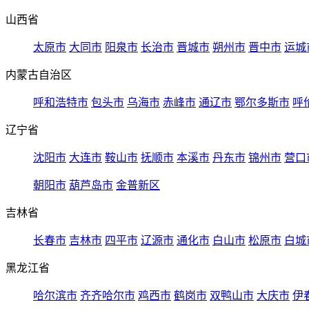
山西省
太原市
大同市
阳泉市
长治市
晋城市
朔州市
晋中市
运城
内蒙古自治区
呼和浩特市
包头市
乌海市
赤峰市
通辽市
鄂尔多斯市
呼
辽宁省
沈阳市
大连市
鞍山市
抚顺市
本溪市
丹东市
锦州市
营口
朝阳市
葫芦岛市
金普新区
吉林省
长春市
吉林市
四平市
辽源市
通化市
白山市
松原市
白城
黑龙江省
哈尔滨市
齐齐哈尔市
鸡西市
鹤岗市
双鸭山市
大庆市
伊