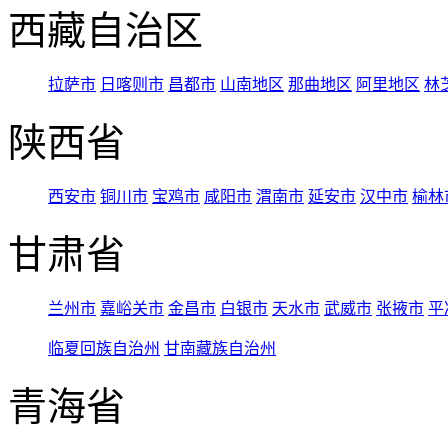
西藏自治区
拉萨市
日喀则市
昌都市
山南地区
那曲地区
阿里地区
林
陕西省
西安市
铜川市
宝鸡市
咸阳市
渭南市
延安市
汉中市
榆林
甘肃省
兰州市
嘉峪关市
金昌市
白银市
天水市
武威市
张掖市
平
临夏回族自治州
甘南藏族自治州
青海省