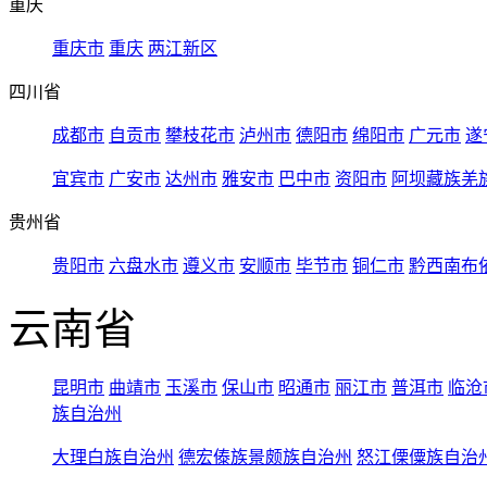
重庆
重庆市
重庆
两江新区
四川省
成都市
自贡市
攀枝花市
泸州市
德阳市
绵阳市
广元市
遂
宜宾市
广安市
达州市
雅安市
巴中市
资阳市
阿坝藏族羌
贵州省
贵阳市
六盘水市
遵义市
安顺市
毕节市
铜仁市
黔西南布
云南省
昆明市
曲靖市
玉溪市
保山市
昭通市
丽江市
普洱市
临沧
族自治州
大理白族自治州
德宏傣族景颇族自治州
怒江傈僳族自治