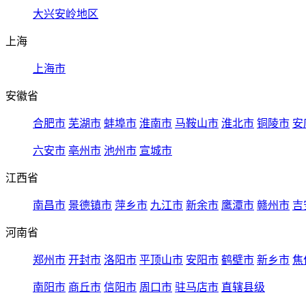
大兴安岭地区
上海
上海市
安徽省
合肥市
芜湖市
蚌埠市
淮南市
马鞍山市
淮北市
铜陵市
安
六安市
亳州市
池州市
宣城市
江西省
南昌市
景德镇市
萍乡市
九江市
新余市
鹰潭市
赣州市
吉
河南省
郑州市
开封市
洛阳市
平顶山市
安阳市
鹤壁市
新乡市
焦
南阳市
商丘市
信阳市
周口市
驻马店市
直辖县级