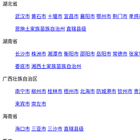
湖北省
武汉市
黄石市
十堰市
宜昌市
襄阳市
鄂州市
荆门市
孝感
恩施土家族苗族自治州
直辖县级
湖南省
长沙市
株洲市
湘潭市
衡阳市
邵阳市
岳阳市
常德市
张家
娄底市
湘西土家族苗族自治州
广西壮族自治区
南宁市
柳州市
桂林市
梧州市
北海市
防城港市
钦州市
贵
来宾市
崇左市
海南省
海口市
三亚市
三沙市
直辖县级