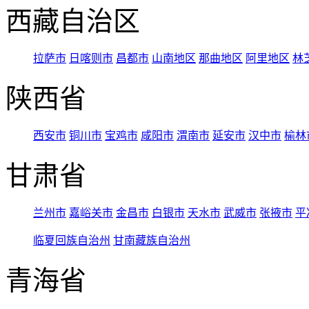
西藏自治区
拉萨市
日喀则市
昌都市
山南地区
那曲地区
阿里地区
林
陕西省
西安市
铜川市
宝鸡市
咸阳市
渭南市
延安市
汉中市
榆林
甘肃省
兰州市
嘉峪关市
金昌市
白银市
天水市
武威市
张掖市
平
临夏回族自治州
甘南藏族自治州
青海省