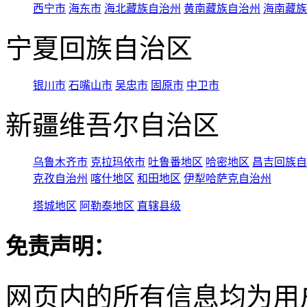
西宁市
海东市
海北藏族自治州
黄南藏族自治州
海南藏族
宁夏回族自治区
银川市
石嘴山市
吴忠市
固原市
中卫市
新疆维吾尔自治区
乌鲁木齐市
克拉玛依市
吐鲁番地区
哈密地区
昌吉回族自
克孜自治州
喀什地区
和田地区
伊犁哈萨克自治州
塔城地区
阿勒泰地区
直辖县级
免责声明：
网页内的所有信息均为用