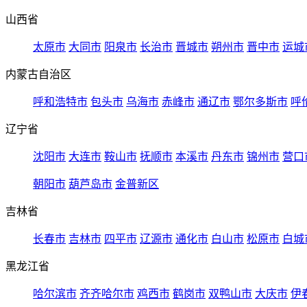
山西省
太原市
大同市
阳泉市
长治市
晋城市
朔州市
晋中市
运城
内蒙古自治区
呼和浩特市
包头市
乌海市
赤峰市
通辽市
鄂尔多斯市
呼
辽宁省
沈阳市
大连市
鞍山市
抚顺市
本溪市
丹东市
锦州市
营口
朝阳市
葫芦岛市
金普新区
吉林省
长春市
吉林市
四平市
辽源市
通化市
白山市
松原市
白城
黑龙江省
哈尔滨市
齐齐哈尔市
鸡西市
鹤岗市
双鸭山市
大庆市
伊