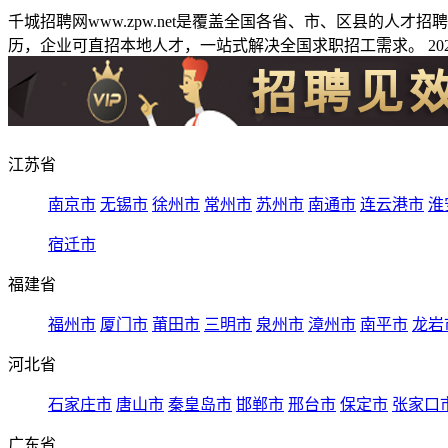
千城招聘网www.zpw.net是覆盖全国各省、市、区县的人
历，企业可直招本地人才，一站式解决全国求职招工需求。 2026
江苏省
南京市
无锡市
徐州市
常州市
苏州市
南通市
连云港市
淮
宿迁市
福建省
福州市
厦门市
莆田市
三明市
泉州市
漳州市
南平市
龙岩
河北省
石家庄市
唐山市
秦皇岛市
邯郸市
邢台市
保定市
张家口
广东省