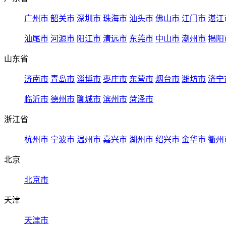
广州市
韶关市
深圳市
珠海市
汕头市
佛山市
江门市
湛江
汕尾市
河源市
阳江市
清远市
东莞市
中山市
潮州市
揭阳
山东省
济南市
青岛市
淄博市
枣庄市
东营市
烟台市
潍坊市
济宁
临沂市
德州市
聊城市
滨州市
菏泽市
浙江省
杭州市
宁波市
温州市
嘉兴市
湖州市
绍兴市
金华市
衢州
北京
北京市
天津
天津市