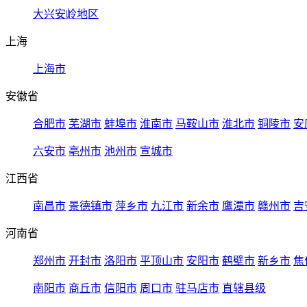
大兴安岭地区
上海
上海市
安徽省
合肥市
芜湖市
蚌埠市
淮南市
马鞍山市
淮北市
铜陵市
安
六安市
亳州市
池州市
宣城市
江西省
南昌市
景德镇市
萍乡市
九江市
新余市
鹰潭市
赣州市
吉
河南省
郑州市
开封市
洛阳市
平顶山市
安阳市
鹤壁市
新乡市
焦
南阳市
商丘市
信阳市
周口市
驻马店市
直辖县级