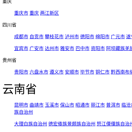
重庆
重庆市
重庆
两江新区
四川省
成都市
自贡市
攀枝花市
泸州市
德阳市
绵阳市
广元市
遂
宜宾市
广安市
达州市
雅安市
巴中市
资阳市
阿坝藏族羌
贵州省
贵阳市
六盘水市
遵义市
安顺市
毕节市
铜仁市
黔西南布
云南省
昆明市
曲靖市
玉溪市
保山市
昭通市
丽江市
普洱市
临沧
族自治州
大理白族自治州
德宏傣族景颇族自治州
怒江傈僳族自治