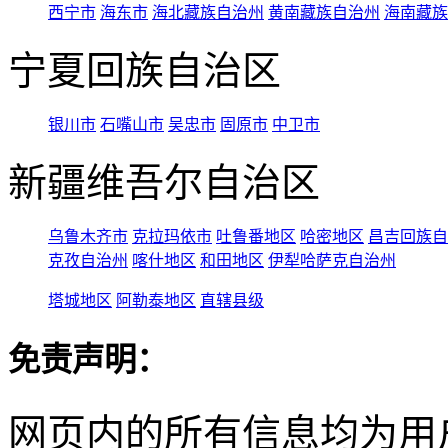
西宁市
海东市
海北藏族自治州
黄南藏族自治州
海南藏族
宁夏回族自治区
银川市
石嘴山市
吴忠市
固原市
中卫市
新疆维吾尔自治区
乌鲁木齐市
克拉玛依市
吐鲁番地区
哈密地区
昌吉回族自
克孜自治州
喀什地区
和田地区
伊犁哈萨克自治州
塔城地区
阿勒泰地区
直辖县级
免责声明：
网页内的所有信息均为用