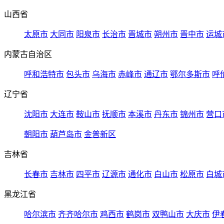
山西省
太原市
大同市
阳泉市
长治市
晋城市
朔州市
晋中市
运城
内蒙古自治区
呼和浩特市
包头市
乌海市
赤峰市
通辽市
鄂尔多斯市
呼
辽宁省
沈阳市
大连市
鞍山市
抚顺市
本溪市
丹东市
锦州市
营口
朝阳市
葫芦岛市
金普新区
吉林省
长春市
吉林市
四平市
辽源市
通化市
白山市
松原市
白城
黑龙江省
哈尔滨市
齐齐哈尔市
鸡西市
鹤岗市
双鸭山市
大庆市
伊