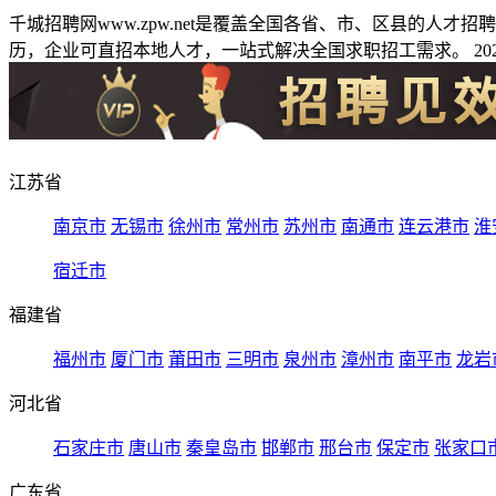
千城招聘网www.zpw.net是覆盖全国各省、市、区县的人
历，企业可直招本地人才，一站式解决全国求职招工需求。 2026
江苏省
南京市
无锡市
徐州市
常州市
苏州市
南通市
连云港市
淮
宿迁市
福建省
福州市
厦门市
莆田市
三明市
泉州市
漳州市
南平市
龙岩
河北省
石家庄市
唐山市
秦皇岛市
邯郸市
邢台市
保定市
张家口
广东省