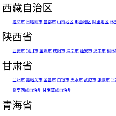
西藏自治区
拉萨市
日喀则市
昌都市
山南地区
那曲地区
阿里地区
林
陕西省
西安市
铜川市
宝鸡市
咸阳市
渭南市
延安市
汉中市
榆林
甘肃省
兰州市
嘉峪关市
金昌市
白银市
天水市
武威市
张掖市
平
临夏回族自治州
甘南藏族自治州
青海省