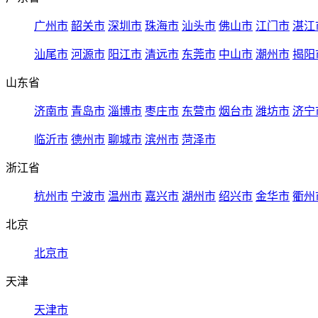
广州市
韶关市
深圳市
珠海市
汕头市
佛山市
江门市
湛江
汕尾市
河源市
阳江市
清远市
东莞市
中山市
潮州市
揭阳
山东省
济南市
青岛市
淄博市
枣庄市
东营市
烟台市
潍坊市
济宁
临沂市
德州市
聊城市
滨州市
菏泽市
浙江省
杭州市
宁波市
温州市
嘉兴市
湖州市
绍兴市
金华市
衢州
北京
北京市
天津
天津市