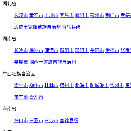
湖北省
武汉市
黄石市
十堰市
宜昌市
襄阳市
鄂州市
荆门市
孝感
恩施土家族苗族自治州
直辖县级
湖南省
长沙市
株洲市
湘潭市
衡阳市
邵阳市
岳阳市
常德市
张家
娄底市
湘西土家族苗族自治州
广西壮族自治区
南宁市
柳州市
桂林市
梧州市
北海市
防城港市
钦州市
贵
来宾市
崇左市
海南省
海口市
三亚市
三沙市
直辖县级