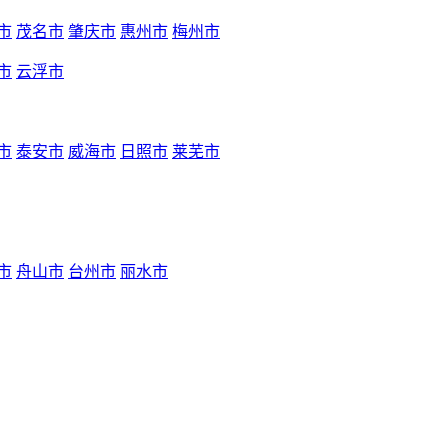
市
茂名市
肇庆市
惠州市
梅州市
市
云浮市
市
泰安市
威海市
日照市
莱芜市
市
舟山市
台州市
丽水市