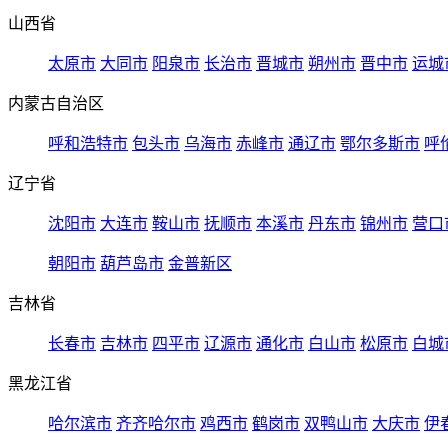
山西省
太原市
大同市
阳泉市
长治市
晋城市
朔州市
晋中市
运城
内蒙古自治区
呼和浩特市
包头市
乌海市
赤峰市
通辽市
鄂尔多斯市
呼
辽宁省
沈阳市
大连市
鞍山市
抚顺市
本溪市
丹东市
锦州市
营口
朝阳市
葫芦岛市
金普新区
吉林省
长春市
吉林市
四平市
辽源市
通化市
白山市
松原市
白城
黑龙江省
哈尔滨市
齐齐哈尔市
鸡西市
鹤岗市
双鸭山市
大庆市
伊