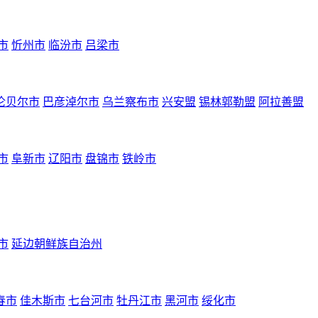
市
忻州市
临汾市
吕梁市
伦贝尔市
巴彦淖尔市
乌兰察布市
兴安盟
锡林郭勒盟
阿拉善盟
市
阜新市
辽阳市
盘锦市
铁岭市
市
延边朝鲜族自治州
春市
佳木斯市
七台河市
牡丹江市
黑河市
绥化市