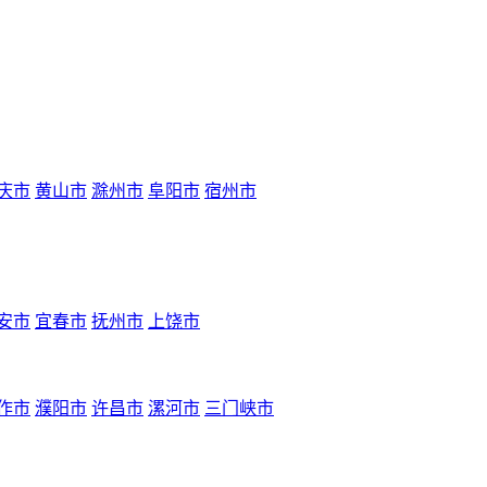
庆市
黄山市
滁州市
阜阳市
宿州市
安市
宜春市
抚州市
上饶市
作市
濮阳市
许昌市
漯河市
三门峡市