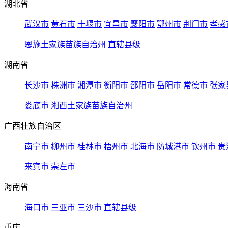
湖北省
武汉市
黄石市
十堰市
宜昌市
襄阳市
鄂州市
荆门市
孝感
恩施土家族苗族自治州
直辖县级
湖南省
长沙市
株洲市
湘潭市
衡阳市
邵阳市
岳阳市
常德市
张家
娄底市
湘西土家族苗族自治州
广西壮族自治区
南宁市
柳州市
桂林市
梧州市
北海市
防城港市
钦州市
贵
来宾市
崇左市
海南省
海口市
三亚市
三沙市
直辖县级
重庆