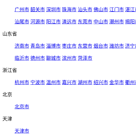
广州市
韶关市
深圳市
珠海市
汕头市
佛山市
江门市
湛江
汕尾市
河源市
阳江市
清远市
东莞市
中山市
潮州市
揭阳
山东省
济南市
青岛市
淄博市
枣庄市
东营市
烟台市
潍坊市
济宁
临沂市
德州市
聊城市
滨州市
菏泽市
浙江省
杭州市
宁波市
温州市
嘉兴市
湖州市
绍兴市
金华市
衢州
北京
北京市
天津
天津市