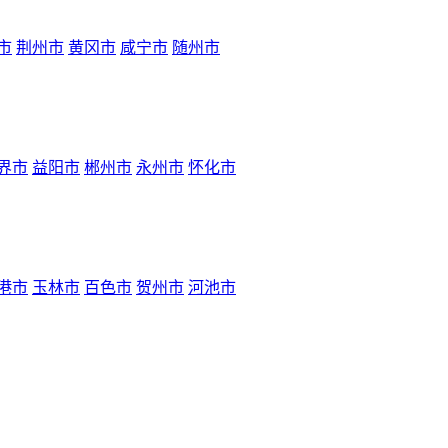
市
荆州市
黄冈市
咸宁市
随州市
界市
益阳市
郴州市
永州市
怀化市
港市
玉林市
百色市
贺州市
河池市