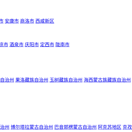
市
安康市
商洛市
西咸新区
凉市
酒泉市
庆阳市
定西市
陇南市
自治州
果洛藏族自治州
玉树藏族自治州
海西蒙古族藏族自治州
治州
博尔塔拉蒙古自治州
巴音郭楞蒙古自治州
阿克苏地区
克孜