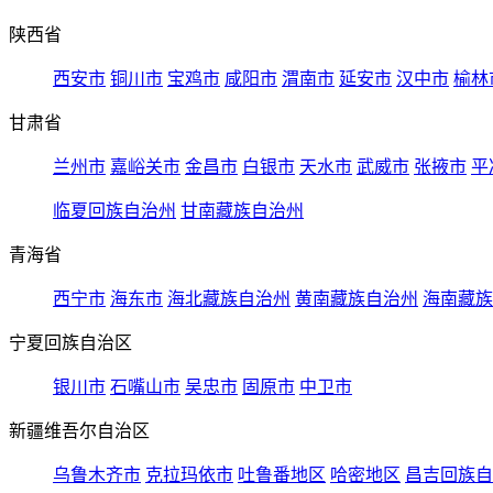
陕西省
西安市
铜川市
宝鸡市
咸阳市
渭南市
延安市
汉中市
榆林
甘肃省
兰州市
嘉峪关市
金昌市
白银市
天水市
武威市
张掖市
平
临夏回族自治州
甘南藏族自治州
青海省
西宁市
海东市
海北藏族自治州
黄南藏族自治州
海南藏族
宁夏回族自治区
银川市
石嘴山市
吴忠市
固原市
中卫市
新疆维吾尔自治区
乌鲁木齐市
克拉玛依市
吐鲁番地区
哈密地区
昌吉回族自