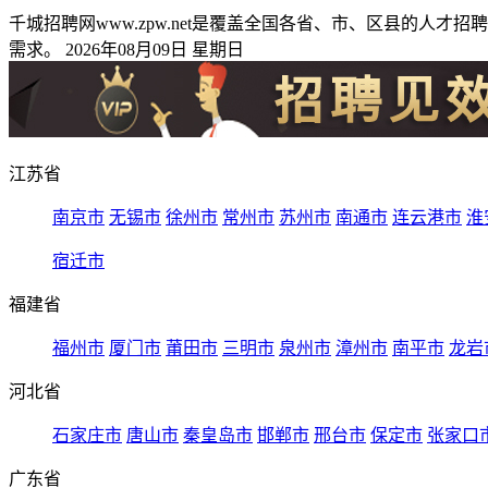
千城招聘网www.zpw.net是覆盖全国各省、市、区县的
需求。 2026年08月09日 星期日
江苏省
南京市
无锡市
徐州市
常州市
苏州市
南通市
连云港市
淮
宿迁市
福建省
福州市
厦门市
莆田市
三明市
泉州市
漳州市
南平市
龙岩
河北省
石家庄市
唐山市
秦皇岛市
邯郸市
邢台市
保定市
张家口
广东省