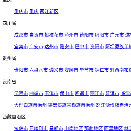
重庆市
重庆
两江新区
四川省
成都市
自贡市
攀枝花市
泸州市
德阳市
绵阳市
广元市
遂
宜宾市
广安市
达州市
雅安市
巴中市
资阳市
阿坝藏族羌
贵州省
贵阳市
六盘水市
遵义市
安顺市
毕节市
铜仁市
黔西南布
云南省
昆明市
曲靖市
玉溪市
保山市
昭通市
丽江市
普洱市
临沧
大理白族自治州
德宏傣族景颇族自治州
怒江傈僳族自治
西藏自治区
拉萨市
日喀则市
昌都市
山南地区
那曲地区
阿里地区
林