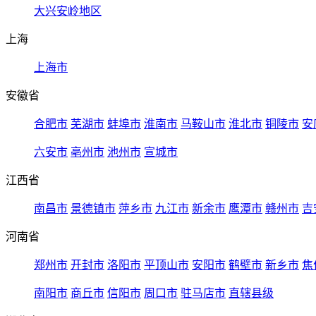
大兴安岭地区
上海
上海市
安徽省
合肥市
芜湖市
蚌埠市
淮南市
马鞍山市
淮北市
铜陵市
安
六安市
亳州市
池州市
宣城市
江西省
南昌市
景德镇市
萍乡市
九江市
新余市
鹰潭市
赣州市
吉
河南省
郑州市
开封市
洛阳市
平顶山市
安阳市
鹤壁市
新乡市
焦
南阳市
商丘市
信阳市
周口市
驻马店市
直辖县级