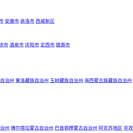
市
安康市
商洛市
西咸新区
凉市
酒泉市
庆阳市
定西市
陇南市
自治州
果洛藏族自治州
玉树藏族自治州
海西蒙古族藏族自治州
治州
博尔塔拉蒙古自治州
巴音郭楞蒙古自治州
阿克苏地区
克孜