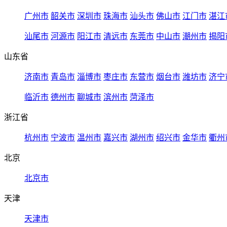
广州市
韶关市
深圳市
珠海市
汕头市
佛山市
江门市
湛江
汕尾市
河源市
阳江市
清远市
东莞市
中山市
潮州市
揭阳
山东省
济南市
青岛市
淄博市
枣庄市
东营市
烟台市
潍坊市
济宁
临沂市
德州市
聊城市
滨州市
菏泽市
浙江省
杭州市
宁波市
温州市
嘉兴市
湖州市
绍兴市
金华市
衢州
北京
北京市
天津
天津市