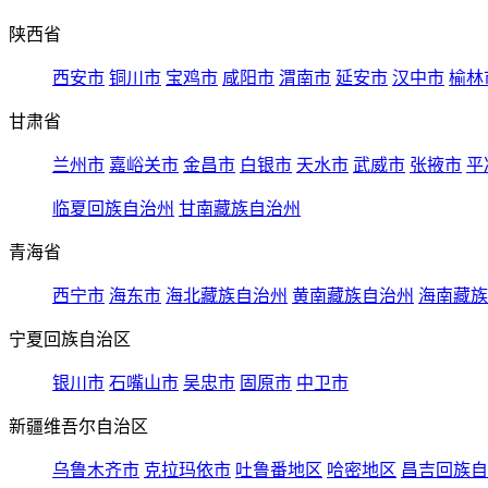
陕西省
西安市
铜川市
宝鸡市
咸阳市
渭南市
延安市
汉中市
榆林
甘肃省
兰州市
嘉峪关市
金昌市
白银市
天水市
武威市
张掖市
平
临夏回族自治州
甘南藏族自治州
青海省
西宁市
海东市
海北藏族自治州
黄南藏族自治州
海南藏族
宁夏回族自治区
银川市
石嘴山市
吴忠市
固原市
中卫市
新疆维吾尔自治区
乌鲁木齐市
克拉玛依市
吐鲁番地区
哈密地区
昌吉回族自