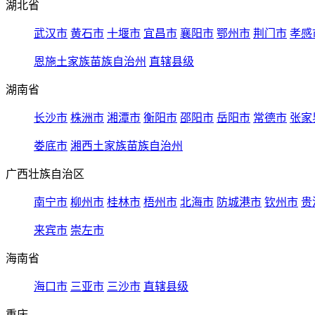
湖北省
武汉市
黄石市
十堰市
宜昌市
襄阳市
鄂州市
荆门市
孝感
恩施土家族苗族自治州
直辖县级
湖南省
长沙市
株洲市
湘潭市
衡阳市
邵阳市
岳阳市
常德市
张家
娄底市
湘西土家族苗族自治州
广西壮族自治区
南宁市
柳州市
桂林市
梧州市
北海市
防城港市
钦州市
贵
来宾市
崇左市
海南省
海口市
三亚市
三沙市
直辖县级
重庆