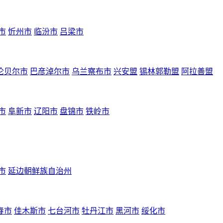
市
忻州市
临汾市
吕梁市
伦贝尔市
巴彦淖尔市
乌兰察布市
兴安盟
锡林郭勒盟
阿拉善盟
市
阜新市
辽阳市
盘锦市
铁岭市
市
延边朝鲜族自治州
春市
佳木斯市
七台河市
牡丹江市
黑河市
绥化市