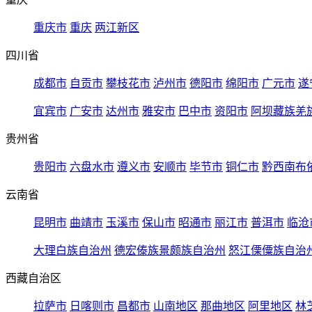
重庆市
重庆
两江新区
四川省
成都市
自贡市
攀枝花市
泸州市
德阳市
绵阳市
广元市
遂
宜宾市
广安市
达州市
雅安市
巴中市
资阳市
阿坝藏族羌
贵州省
贵阳市
六盘水市
遵义市
安顺市
毕节市
铜仁市
黔西南布
云南省
昆明市
曲靖市
玉溪市
保山市
昭通市
丽江市
普洱市
临沧
大理白族自治州
德宏傣族景颇族自治州
怒江傈僳族自治
西藏自治区
拉萨市
日喀则市
昌都市
山南地区
那曲地区
阿里地区
林