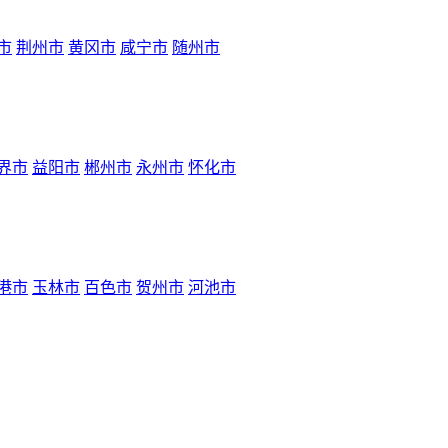
市
荆州市
黄冈市
咸宁市
随州市
界市
益阳市
郴州市
永州市
怀化市
港市
玉林市
百色市
贺州市
河池市