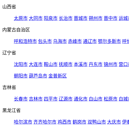
山西省
太原市
大同市
阳泉市
长治市
晋城市
朔州市
晋中市
运城
内蒙古自治区
呼和浩特市
包头市
乌海市
赤峰市
通辽市
鄂尔多斯市
呼
辽宁省
沈阳市
大连市
鞍山市
抚顺市
本溪市
丹东市
锦州市
营口
朝阳市
葫芦岛市
金普新区
吉林省
长春市
吉林市
四平市
辽源市
通化市
白山市
松原市
白城
黑龙江省
哈尔滨市
齐齐哈尔市
鸡西市
鹤岗市
双鸭山市
大庆市
伊