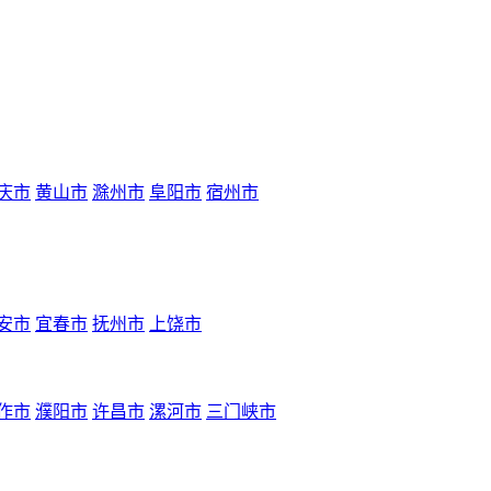
庆市
黄山市
滁州市
阜阳市
宿州市
安市
宜春市
抚州市
上饶市
作市
濮阳市
许昌市
漯河市
三门峡市