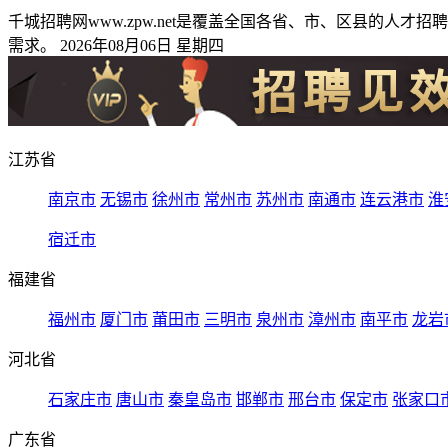
千城招聘网www.zpw.net是覆盖全国各省、市、区县的
需求。 2026年08月06日 星期四
江苏省
南京市
无锡市
徐州市
常州市
苏州市
南通市
连云港市
淮
宿迁市
福建省
福州市
厦门市
莆田市
三明市
泉州市
漳州市
南平市
龙岩
河北省
石家庄市
唐山市
秦皇岛市
邯郸市
邢台市
保定市
张家口
广东省