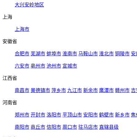
大兴安岭地区
上海
上海市
安徽省
合肥市
芜湖市
蚌埠市
淮南市
马鞍山市
淮北市
铜陵市
安
六安市
亳州市
池州市
宣城市
江西省
南昌市
景德镇市
萍乡市
九江市
新余市
鹰潭市
赣州市
吉
河南省
郑州市
开封市
洛阳市
平顶山市
安阳市
鹤壁市
新乡市
焦
南阳市
商丘市
信阳市
周口市
驻马店市
直辖县级