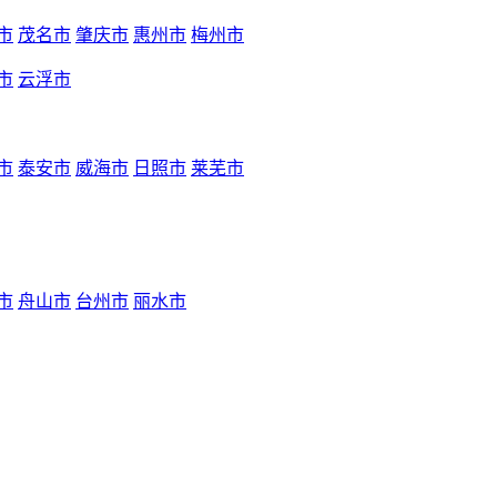
市
茂名市
肇庆市
惠州市
梅州市
市
云浮市
市
泰安市
威海市
日照市
莱芜市
市
舟山市
台州市
丽水市