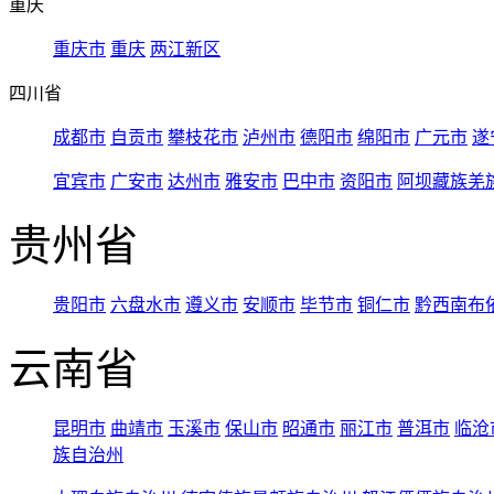
重庆
重庆市
重庆
两江新区
四川省
成都市
自贡市
攀枝花市
泸州市
德阳市
绵阳市
广元市
遂
宜宾市
广安市
达州市
雅安市
巴中市
资阳市
阿坝藏族羌
贵州省
贵阳市
六盘水市
遵义市
安顺市
毕节市
铜仁市
黔西南布
云南省
昆明市
曲靖市
玉溪市
保山市
昭通市
丽江市
普洱市
临沧
族自治州