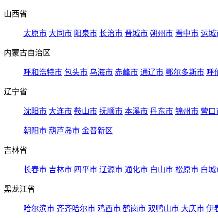
山西省
太原市
大同市
阳泉市
长治市
晋城市
朔州市
晋中市
运城
内蒙古自治区
呼和浩特市
包头市
乌海市
赤峰市
通辽市
鄂尔多斯市
呼
辽宁省
沈阳市
大连市
鞍山市
抚顺市
本溪市
丹东市
锦州市
营口
朝阳市
葫芦岛市
金普新区
吉林省
长春市
吉林市
四平市
辽源市
通化市
白山市
松原市
白城
黑龙江省
哈尔滨市
齐齐哈尔市
鸡西市
鹤岗市
双鸭山市
大庆市
伊