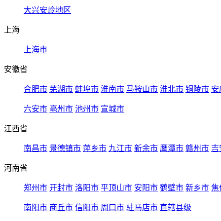
大兴安岭地区
上海
上海市
安徽省
合肥市
芜湖市
蚌埠市
淮南市
马鞍山市
淮北市
铜陵市
安
六安市
亳州市
池州市
宣城市
江西省
南昌市
景德镇市
萍乡市
九江市
新余市
鹰潭市
赣州市
吉
河南省
郑州市
开封市
洛阳市
平顶山市
安阳市
鹤壁市
新乡市
焦
南阳市
商丘市
信阳市
周口市
驻马店市
直辖县级