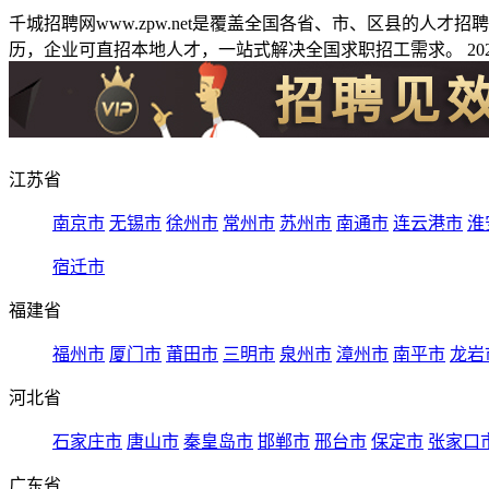
千城招聘网www.zpw.net是覆盖全国各省、市、区县的人
历，企业可直招本地人才，一站式解决全国求职招工需求。 2026
江苏省
南京市
无锡市
徐州市
常州市
苏州市
南通市
连云港市
淮
宿迁市
福建省
福州市
厦门市
莆田市
三明市
泉州市
漳州市
南平市
龙岩
河北省
石家庄市
唐山市
秦皇岛市
邯郸市
邢台市
保定市
张家口
广东省