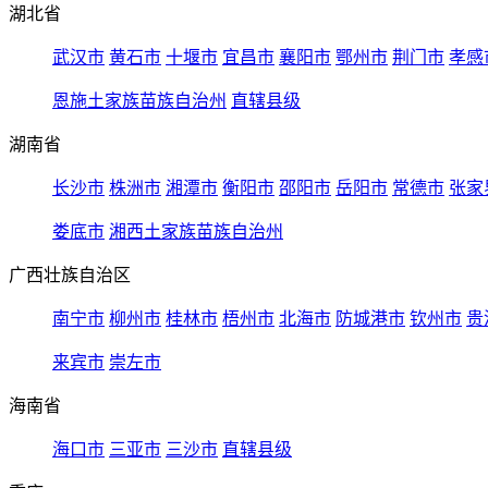
湖北省
武汉市
黄石市
十堰市
宜昌市
襄阳市
鄂州市
荆门市
孝感
恩施土家族苗族自治州
直辖县级
湖南省
长沙市
株洲市
湘潭市
衡阳市
邵阳市
岳阳市
常德市
张家
娄底市
湘西土家族苗族自治州
广西壮族自治区
南宁市
柳州市
桂林市
梧州市
北海市
防城港市
钦州市
贵
来宾市
崇左市
海南省
海口市
三亚市
三沙市
直辖县级