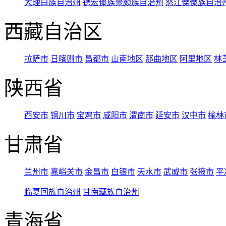
大理白族自治州
德宏傣族景颇族自治州
怒江傈僳族自治
西藏自治区
拉萨市
日喀则市
昌都市
山南地区
那曲地区
阿里地区
林
陕西省
西安市
铜川市
宝鸡市
咸阳市
渭南市
延安市
汉中市
榆林
甘肃省
兰州市
嘉峪关市
金昌市
白银市
天水市
武威市
张掖市
平
临夏回族自治州
甘南藏族自治州
青海省