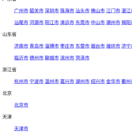
广州市
韶关市
深圳市
珠海市
汕头市
佛山市
江门市
湛江
汕尾市
河源市
阳江市
清远市
东莞市
中山市
潮州市
揭阳
山东省
济南市
青岛市
淄博市
枣庄市
东营市
烟台市
潍坊市
济宁
临沂市
德州市
聊城市
滨州市
菏泽市
浙江省
杭州市
宁波市
温州市
嘉兴市
湖州市
绍兴市
金华市
衢州
北京
北京市
天津
天津市