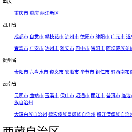
重庆
重庆市
重庆
两江新区
四川省
成都市
自贡市
攀枝花市
泸州市
德阳市
绵阳市
广元市
遂
宜宾市
广安市
达州市
雅安市
巴中市
资阳市
阿坝藏族羌
贵州省
贵阳市
六盘水市
遵义市
安顺市
毕节市
铜仁市
黔西南布
云南省
昆明市
曲靖市
玉溪市
保山市
昭通市
丽江市
普洱市
临沧
族自治州
大理白族自治州
德宏傣族景颇族自治州
怒江傈僳族自治
西藏自治区