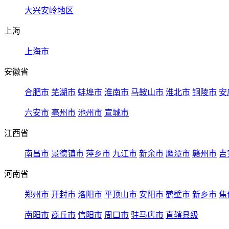
大兴安岭地区
上海
上海市
安徽省
合肥市
芜湖市
蚌埠市
淮南市
马鞍山市
淮北市
铜陵市
安
六安市
亳州市
池州市
宣城市
江西省
南昌市
景德镇市
萍乡市
九江市
新余市
鹰潭市
赣州市
吉
河南省
郑州市
开封市
洛阳市
平顶山市
安阳市
鹤壁市
新乡市
焦
南阳市
商丘市
信阳市
周口市
驻马店市
直辖县级