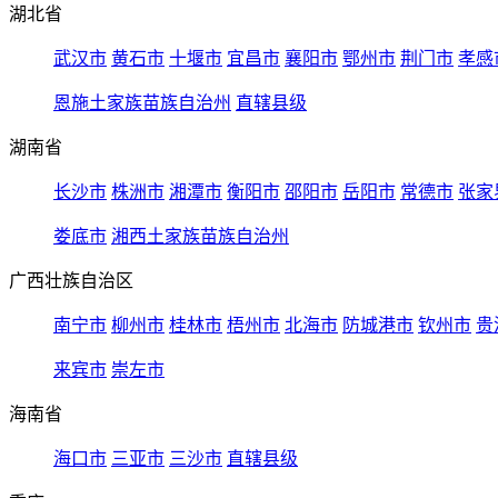
湖北省
武汉市
黄石市
十堰市
宜昌市
襄阳市
鄂州市
荆门市
孝感
恩施土家族苗族自治州
直辖县级
湖南省
长沙市
株洲市
湘潭市
衡阳市
邵阳市
岳阳市
常德市
张家
娄底市
湘西土家族苗族自治州
广西壮族自治区
南宁市
柳州市
桂林市
梧州市
北海市
防城港市
钦州市
贵
来宾市
崇左市
海南省
海口市
三亚市
三沙市
直辖县级