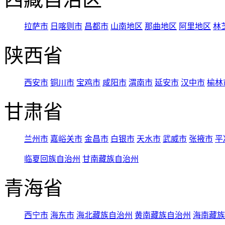
拉萨市
日喀则市
昌都市
山南地区
那曲地区
阿里地区
林
陕西省
西安市
铜川市
宝鸡市
咸阳市
渭南市
延安市
汉中市
榆林
甘肃省
兰州市
嘉峪关市
金昌市
白银市
天水市
武威市
张掖市
平
临夏回族自治州
甘南藏族自治州
青海省
西宁市
海东市
海北藏族自治州
黄南藏族自治州
海南藏族