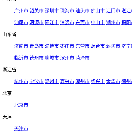
广州市
韶关市
深圳市
珠海市
汕头市
佛山市
江门市
湛江
汕尾市
河源市
阳江市
清远市
东莞市
中山市
潮州市
揭阳
山东省
济南市
青岛市
淄博市
枣庄市
东营市
烟台市
潍坊市
济宁
临沂市
德州市
聊城市
滨州市
菏泽市
浙江省
杭州市
宁波市
温州市
嘉兴市
湖州市
绍兴市
金华市
衢州
北京
北京市
天津
天津市