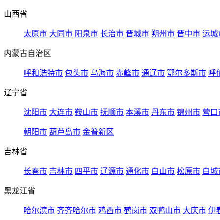
山西省
太原市
大同市
阳泉市
长治市
晋城市
朔州市
晋中市
运城
内蒙古自治区
呼和浩特市
包头市
乌海市
赤峰市
通辽市
鄂尔多斯市
呼
辽宁省
沈阳市
大连市
鞍山市
抚顺市
本溪市
丹东市
锦州市
营口
朝阳市
葫芦岛市
金普新区
吉林省
长春市
吉林市
四平市
辽源市
通化市
白山市
松原市
白城
黑龙江省
哈尔滨市
齐齐哈尔市
鸡西市
鹤岗市
双鸭山市
大庆市
伊