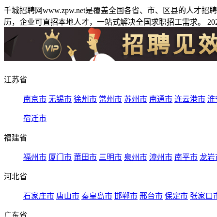
千城招聘网www.zpw.net是覆盖全国各省、市、区县的人
历，企业可直招本地人才，一站式解决全国求职招工需求。 2026
江苏省
南京市
无锡市
徐州市
常州市
苏州市
南通市
连云港市
淮
宿迁市
福建省
福州市
厦门市
莆田市
三明市
泉州市
漳州市
南平市
龙岩
河北省
石家庄市
唐山市
秦皇岛市
邯郸市
邢台市
保定市
张家口
广东省