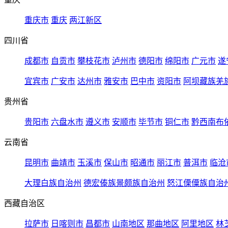
重庆市
重庆
两江新区
四川省
成都市
自贡市
攀枝花市
泸州市
德阳市
绵阳市
广元市
遂
宜宾市
广安市
达州市
雅安市
巴中市
资阳市
阿坝藏族羌
贵州省
贵阳市
六盘水市
遵义市
安顺市
毕节市
铜仁市
黔西南布
云南省
昆明市
曲靖市
玉溪市
保山市
昭通市
丽江市
普洱市
临沧
大理白族自治州
德宏傣族景颇族自治州
怒江傈僳族自治
西藏自治区
拉萨市
日喀则市
昌都市
山南地区
那曲地区
阿里地区
林