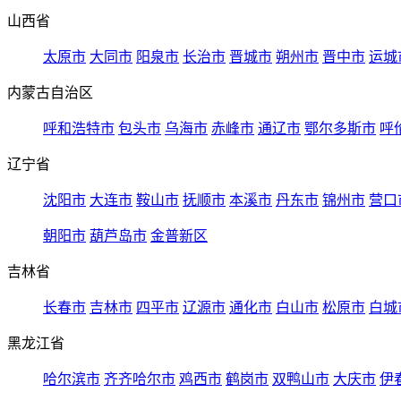
山西省
太原市
大同市
阳泉市
长治市
晋城市
朔州市
晋中市
运城
内蒙古自治区
呼和浩特市
包头市
乌海市
赤峰市
通辽市
鄂尔多斯市
呼
辽宁省
沈阳市
大连市
鞍山市
抚顺市
本溪市
丹东市
锦州市
营口
朝阳市
葫芦岛市
金普新区
吉林省
长春市
吉林市
四平市
辽源市
通化市
白山市
松原市
白城
黑龙江省
哈尔滨市
齐齐哈尔市
鸡西市
鹤岗市
双鸭山市
大庆市
伊