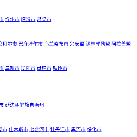
市
忻州市
临汾市
吕梁市
伦贝尔市
巴彦淖尔市
乌兰察布市
兴安盟
锡林郭勒盟
阿拉善盟
市
阜新市
辽阳市
盘锦市
铁岭市
市
延边朝鲜族自治州
春市
佳木斯市
七台河市
牡丹江市
黑河市
绥化市