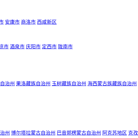
市
安康市
商洛市
西咸新区
凉市
酒泉市
庆阳市
定西市
陇南市
自治州
果洛藏族自治州
玉树藏族自治州
海西蒙古族藏族自治州
治州
博尔塔拉蒙古自治州
巴音郭楞蒙古自治州
阿克苏地区
克孜