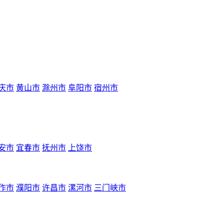
庆市
黄山市
滁州市
阜阳市
宿州市
安市
宜春市
抚州市
上饶市
作市
濮阳市
许昌市
漯河市
三门峡市