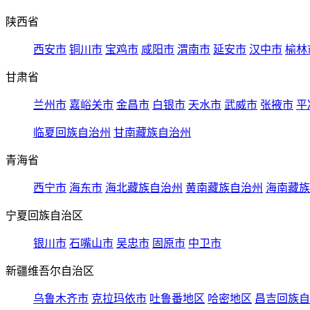
陕西省
西安市
铜川市
宝鸡市
咸阳市
渭南市
延安市
汉中市
榆林
甘肃省
兰州市
嘉峪关市
金昌市
白银市
天水市
武威市
张掖市
平
临夏回族自治州
甘南藏族自治州
青海省
西宁市
海东市
海北藏族自治州
黄南藏族自治州
海南藏族
宁夏回族自治区
银川市
石嘴山市
吴忠市
固原市
中卫市
新疆维吾尔自治区
乌鲁木齐市
克拉玛依市
吐鲁番地区
哈密地区
昌吉回族自