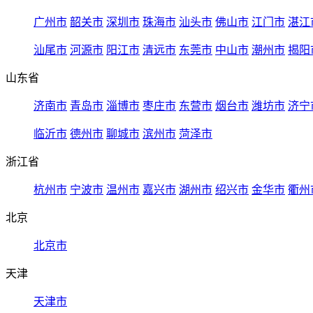
广州市
韶关市
深圳市
珠海市
汕头市
佛山市
江门市
湛江
汕尾市
河源市
阳江市
清远市
东莞市
中山市
潮州市
揭阳
山东省
济南市
青岛市
淄博市
枣庄市
东营市
烟台市
潍坊市
济宁
临沂市
德州市
聊城市
滨州市
菏泽市
浙江省
杭州市
宁波市
温州市
嘉兴市
湖州市
绍兴市
金华市
衢州
北京
北京市
天津
天津市