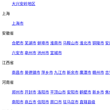
大兴安岭地区
上海
上海市
安徽省
合肥市
芜湖市
蚌埠市
淮南市
马鞍山市
淮北市
铜陵市
安
六安市
亳州市
池州市
宣城市
江西省
南昌市
景德镇市
萍乡市
九江市
新余市
鹰潭市
赣州市
吉
河南省
郑州市
开封市
洛阳市
平顶山市
安阳市
鹤壁市
新乡市
焦
南阳市
商丘市
信阳市
周口市
驻马店市
直辖县级