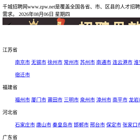
千城招聘网www.zpw.net是覆盖全国各省、市、区县的
需求。 2026年08月06日 星期四
江苏省
南京市
无锡市
徐州市
常州市
苏州市
南通市
连云港市
淮
宿迁市
福建省
福州市
厦门市
莆田市
三明市
泉州市
漳州市
南平市
龙岩
河北省
石家庄市
唐山市
秦皇岛市
邯郸市
邢台市
保定市
张家口
广东省