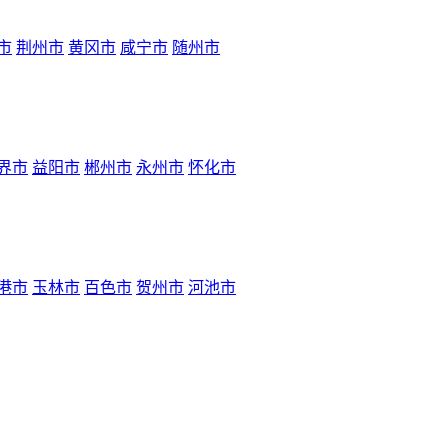
市
荆州市
黄冈市
咸宁市
随州市
界市
益阳市
郴州市
永州市
怀化市
港市
玉林市
百色市
贺州市
河池市