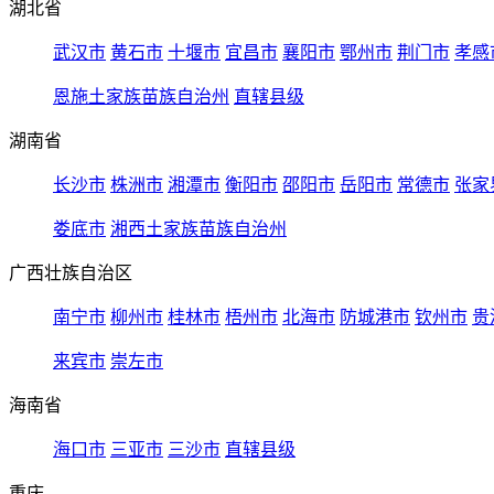
湖北省
武汉市
黄石市
十堰市
宜昌市
襄阳市
鄂州市
荆门市
孝感
恩施土家族苗族自治州
直辖县级
湖南省
长沙市
株洲市
湘潭市
衡阳市
邵阳市
岳阳市
常德市
张家
娄底市
湘西土家族苗族自治州
广西壮族自治区
南宁市
柳州市
桂林市
梧州市
北海市
防城港市
钦州市
贵
来宾市
崇左市
海南省
海口市
三亚市
三沙市
直辖县级
重庆