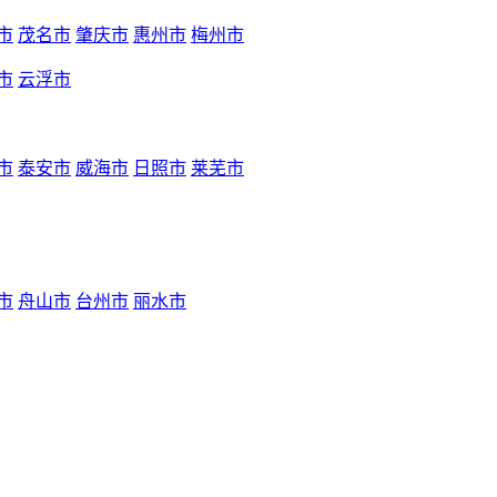
市
茂名市
肇庆市
惠州市
梅州市
市
云浮市
市
泰安市
威海市
日照市
莱芜市
市
舟山市
台州市
丽水市